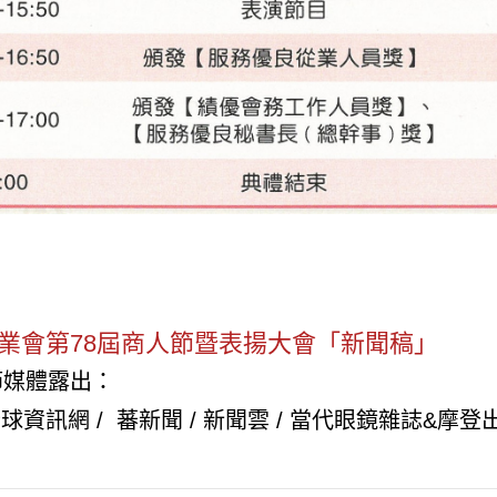
商業會第78屆商人節暨表揚大會「新聞稿」
節媒體露出：
全球資訊網
/
蕃新聞
/
新聞雲
/
當代眼鏡雜誌&摩登