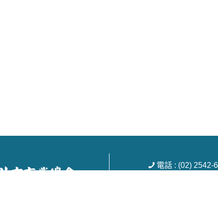
電話 : (02) 254
信箱 :
tpecoc@ms1
地址 : 台北市南