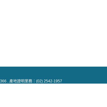
2-6366 . 產地證明業務：(02) 2542-1957
3.hinet.net
京東路二段72號6樓