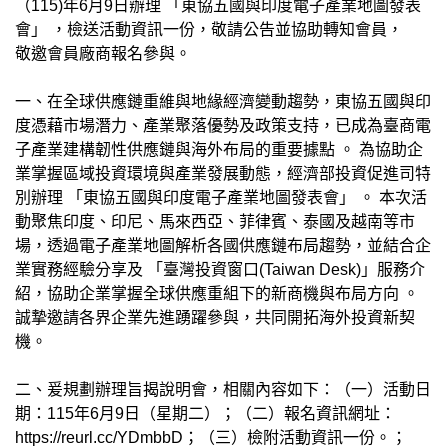
（115)年6月9日辦理 「東協五國與印度電子產業地圖發表
會」 ，檢送活動資訊一份，敬請公告並協助轉知會員，
敬邀會員廠商報名參與。
一、在全球供應鏈重維與地緣經濟變動趨勢，東協五國與印
度憑藉市場潛力、產業聚落優勢及政策支持，已成為臺商電
子產業建構韌性供應鏈與海外布局的重要據點 。 為協助企
業掌握區域投資環境與產業發展動態，經濟部投資促進司特
別辦理 「東協五國與印度電子產業地圖發表會」 。 本次活
動聚焦印度、印尼、馬來西亞、菲律賓、泰國及越南等市
場，透過電子產業地圖解析各國供應鏈布局趨勢，並結合企
業實務經驗分享及 「臺灣投資窗口(Taiwan Desk)」服務介
紹，協助企業掌握全球供應重組下的新商機與布局方向 。
誠摯邀請各界企業先進踴躍參與，共同開拓海外投資新契
機。
二、爰規劃辦理旨揭說明會，相關內容如下：（一）活動日
期：115年6月9日（星期二）；（二）報名資訊網址：
https://reurl.cc/YDmbbD；（三）檢附活動資訊一份。；