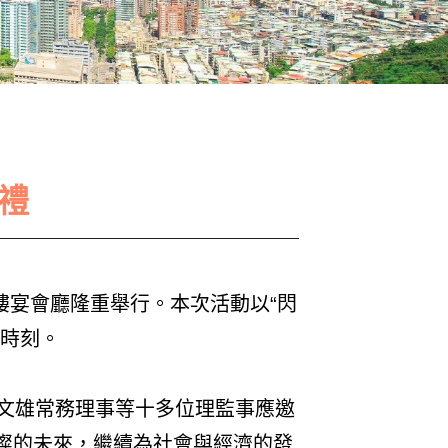
禮
樓宴會廳隆重舉行。本次活動以“閃
的時刻。
黃文雄常務理事等十多位理監事應邀
璨的未來，繼續為社會與經濟的發