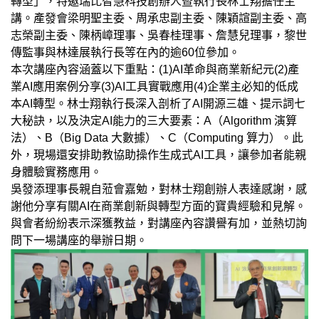
轉型」，特邀瑞比智慧科技創辦人暨執行長林士翔擔任主
講。產發會梁明聖主委、周承忠副主委、陳穎諠副主委、高
志榮副主委、陳柄嶂理事、吳春桂理事、詹慧兒理事，黎世
傳監事與林達展執行長等在內的逾60位參加。
本次講座內容涵蓋以下重點：(1)AI革命與商業新紀元(2)產
業AI應用案例分享(3)AI工具實戰應用(4)企業主必知的低成
本AI轉型。林士翔執行長深入剖析了AI開源三雄、提示詞七
大秘訣，以及決定AI能力的三大要素：A（Algorithm 演算
法）、B（Big Data 大數據）、C（Computing 算力）。此
外，現場還安排助教協助操作生成式AI工具，讓參加者能親
身體驗實務應用。
吳發添理事長親自蒞會嘉勉，對林士翔創辦人表達感謝，感
謝他分享有關AI在商業創新與轉型方面的寶貴經驗和見解。
與會者紛紛表示深獲教益，對講座內容讚譽有加，並熱切詢
問下一場講座的舉辦日期。