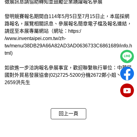
徵展訊息請協助轉知並鼓勵企業踴躍報名參展
發明競賽報名期間自114年5月5日至7月15日止，本屆採網
路報名，展覽相關訊息、參展報名簡章電子檔及報名連結，
請逕至本展專屬網站（網址：
https:/
/www.inventaipei.com.tw/zh-
tw/menu/38DB29A66A82AD3AD0636733C6861689/info.h
tml
)
如欲進一步洽詢報名參展事宜，歡迎聯繫執行單位：中華民
國對外貿易發展協會(02)2725-5200分機2672鄭小姐丶分機
2659洪先生
回上一頁