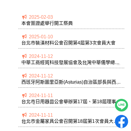
2025-02-03
本會簽證處舉行開工祭典
2025-01-10
台北市裝潢材料公會召開第4屆第3次會員大會
2024-11-12
中華工商經貿科技發展協會及台灣中華儒學總會
共同主辦的「2024華人公益節暨社會企業與商業
創新論壇」
2024-11-12
西班牙阿斯圖里亞斯(Asturias)自治區部長與西班
牙商務辦事處處長等一行人官方代表蒞臨本會進
行參訪交流
2024-11-11
台北市日用器皿公會舉辦第17屆、第18屆理事長
交接暨理監事就職典禮
2024-11-11
台北市金屬家具公會召開第18屆第1次會員大會
暨選舉理監事